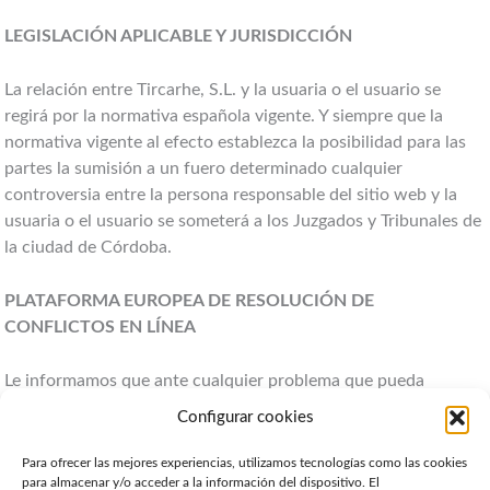
LEGISLACIÓN APLICABLE Y JURISDICCIÓN
La relación entre Tircarhe, S.L. y la usuaria o el usuario se
regirá por la normativa española vigente. Y siempre que la
normativa vigente al efecto establezca la posibilidad para las
partes la sumisión a un fuero determinado cualquier
controversia entre la persona responsable del sitio web y la
usuaria o el usuario se someterá a los Juzgados y Tribunales de
la ciudad de Córdoba.
PLATAFORMA EUROPEA DE RESOLUCIÓN DE
CONFLICTOS EN LÍNEA
Le informamos que ante cualquier problema que pueda
derivarse del servicio contratado o producto vendido, puede
Configurar cookies
utilizar la plataforma europea de resolución de disputas online,
esta es: https://ec.europa.eu/consumers/odr/main/index.cfm?
Para ofrecer las mejores experiencias, utilizamos tecnologías como las cookies
para almacenar y/o acceder a la información del dispositivo. El
event=main.home.show&lng=ES.