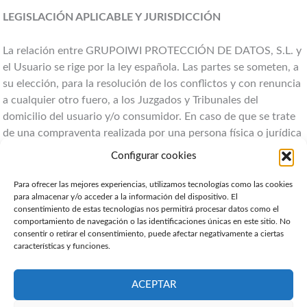
LEGISLACIÓN APLICABLE Y JURISDICCIÓN
La relación entre GRUPOIWI PROTECCIÓN DE DATOS, S.L. y
el Usuario se rige por la ley española. Las partes se someten, a
su elección, para la resolución de los conflictos y con renuncia
a cualquier otro fuero, a los Juzgados y Tribunales del
domicilio del usuario y/o consumidor. En caso de que se trate
de una compraventa realizada por una persona física o jurídica
que actúe en el marco de su actividad empresarial, comercial,
Configurar cookies
oficio o profesión, ambas partes se someten, con renuncia
expresa a cualquier otro fuero, a los Juzgados y Tribunales de
Para ofrecer las mejores experiencias, utilizamos tecnologías como las cookies
para almacenar y/o acceder a la información del dispositivo. El
GRANADA (España).
consentimiento de estas tecnologías nos permitirá procesar datos como el
comportamiento de navegación o las identificaciones únicas en este sitio. No
consentir o retirar el consentimiento, puede afectar negativamente a ciertas
características y funciones.
Tu Sistema Seguro
y
Tu Canal Seguro
son productos de
GrupoIWI®
ACEPTAR
Aviso Legal