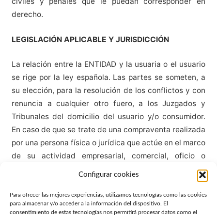
civiles y penales que le puedan corresponder en
derecho.
LEGISLACIÓN APLICABLE Y JURISDICCIÓN
La relación entre la ENTIDAD y la usuaria o el usuario
se rige por la ley española. Las partes se someten, a
su elección, para la resolución de los conflictos y con
renuncia a cualquier otro fuero, a los Juzgados y
Tribunales del domicilio del usuario y/o consumidor.
En caso de que se trate de una compraventa realizada
por una persona física o jurídica que actúe en el marco
de su actividad empresarial, comercial, oficio o
profesión, ambas partes se someten, con renuncia
Configurar cookies
expresa a cualquier otro fuero, a los Juzgados y
Tribunales de Granada (España).
Para ofrecer las mejores experiencias, utilizamos tecnologías como las cookies
para almacenar y/o acceder a la información del dispositivo. El
consentimiento de estas tecnologías nos permitirá procesar datos como el