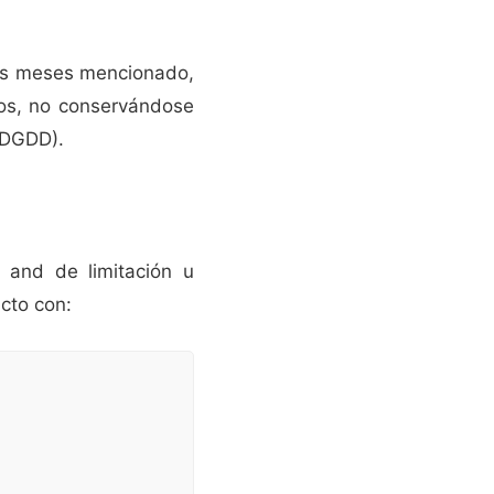
res meses mencionado,
dos, no conservándose
PDGDD).
, and de limitación u
cto con: