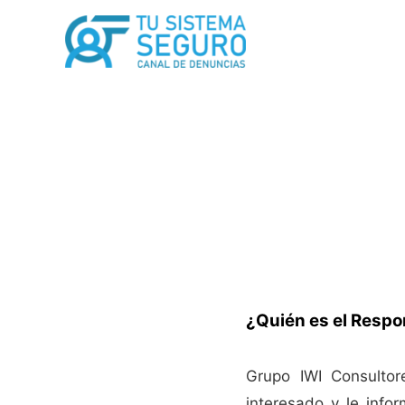
Ir
al
contenido
¿Quién es el Respo
Grupo IWI Consultor
interesado y le info