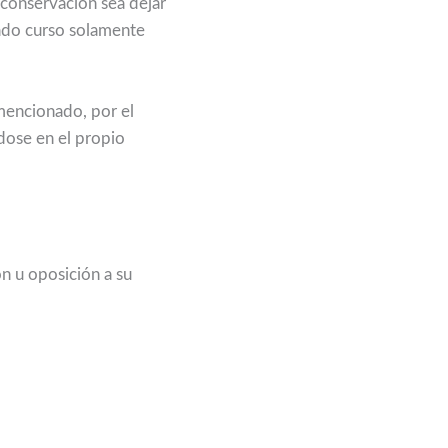
a conservación sea dejar
dado curso solamente
 mencionado, por el
dose en el propio
ón u oposición a su